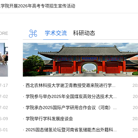
学院开展2026年高考专项招生宣传活动
学术交流
科研动态
ORE
7-17
· 西北农林科技大学谢卫青教授受邀来院进行学...
20
7-02
· 学院参与举办2025年全国煤炭高效分选技术大...
20
7-02
· 学院承办2025国际产学研用合作会议（河南）...
20
6-09
· 学院举行学科发展座谈会
20
6-01
· 2025固态储氢论坛暨河南省氢储能杰出外籍科...
20