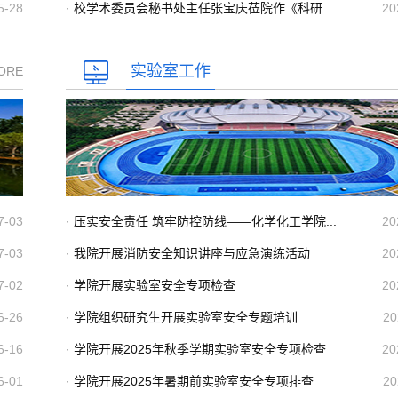
5-28
· 校学术委员会秘书处主任张宝庆莅院作《科研...
20
实验室工作
ORE
7-03
· 压实安全责任 筑牢防控防线——化学化工学院...
20
7-03
· 我院开展消防安全知识讲座与应急演练活动
20
7-02
· 学院开展实验室安全专项检查
20
6-26
· 学院组织研究生开展实验室安全专题培训
20
6-16
· 学院开展2025年秋季学期实验室安全专项检查
20
6-01
· 学院开展2025年暑期前实验室安全专项排查
20