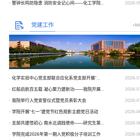
· 警钟长鸣防隐患 消防安全记心间——化工学院...
2026-0
党建工作
+M
· 化学实验中心党支部联合应化系党支部开展“...
2026-0
· 红船启航百五载 凝心聚力建新功——我院开展...
2026-0
· 我院举行入党宣誓仪式暨党员表彰大会
2026-0
· 学院开展“七一”建党节红色观影主题党日活动
2026-0
· 支部共建悟初心 南水北调践使命——研究生第...
2026-0
· 学院完成2026年第一期入党积极分子培训工作
2026-0