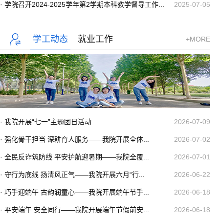
· 学院召开2024-2025学年第2学期本科教学督导工作...
2025-07-05
学工动态
就业工作
+MORE
· 我院开展“七一”主题团日活动
2026-07-09
· 强化骨干担当 深耕育人服务——我院开展全体...
2026-07-02
· 全民反诈筑防线 平安护航迎暑期——我院全覆...
2026-07-01
· 守行为底线 扬清风正气——我院开展六月“行...
2026-06-22
· 巧手迎端午 古韵润童心——我院开展端午节手...
2026-06-18
· 平安端午 安全同行——我院开展端午节假前安...
2026-06-18