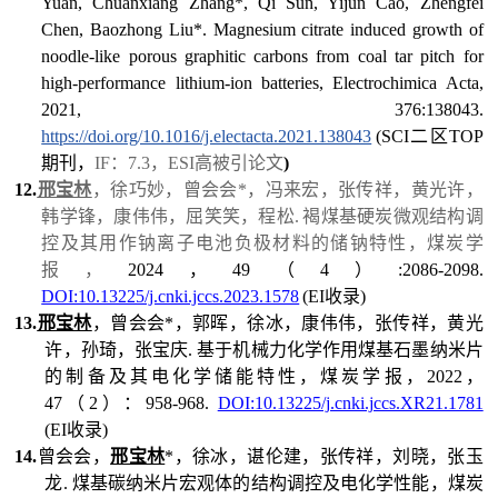
Yuan, Chuanxiang Zhang*, Qi Sun, Yijun Cao, Zhengfei
Chen, Baozhong Liu*. Magnesium citrate induced growth of
noodle-like porous graphitic carbons from coal tar pitch for
high-performance lithium-ion batteries, Electrochimica Acta,
2021, 376:138043.
https://doi.org/10.1016/j.electacta.2021.138043
(SCI二区TOP
期刊，
IF：7.3，ESI高被引论文
)
12.
邢宝林
，徐巧妙，曾会会
*
，冯来宏，张传祥，黄光许，
韩学锋，康伟伟，屈笑笑，程松.
褐煤基硬炭微观结构调
控及其用作钠离子电池负极材料的储钠特性，煤炭学
报，
2024，49（4）:2086-2098.
DOI:10.13225/j.cnki.jccs.2023.1578
(EI收录)
13.
邢宝林
，曾会会
*
，郭晖，徐冰，康伟伟，张传祥，黄光
许，孙琦，张宝庆. 基于机械力化学作用煤基石墨纳米片
的制备及其电化学储能特性，煤炭学报，2022，
47（2）：958-968.
DOI:10.13225/j.cnki.jccs.XR21.1781
(EI收录)
14.
曾会会，
邢宝林
*
，徐冰，谌伦建，张传祥，刘晓，张玉
龙. 煤基碳纳米片宏观体的结构调控及电化学性能，煤炭