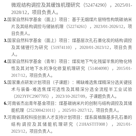
微观结构调控及其缓蚀机理研究（52474290），2025/01-
2028/12，项目负责人。
2.
国家自然科学基金（面上）项目：基于无烟煤片层特性构筑碳纳米
片及其结构调控与储钠机理（52274261），2023/01-2026/12，项
目负责人。
3.
国家自然科学基金（面上）项目：煤基层次孔石墨化炭的结构调控
及其储锂行为研究（51974110），2020/01-2023/12，项目负责
人。
4.
国家自然科学基金（青年）项目：煤炭地下气化残留半焦的物化特
性及其对地下水的净化修复机理研究（51404098），2015/01-
2017/12，项目负责人。
5.
国家重点研发计划项目（子课题）：稀缺难选焦煤精深分选关键技
术与装备-难选焦煤可选性及其精深分选全流程半工业试验
（2023YFC2907705），2023/10-2027/09，子课题负责人。
6.
河南省杰出青年基金项目：煤基碳纳米片的创制与结构调控及其储
能机理（
252300421011
），2025/01-2027/12，项目负责人。
7.
河南省高校科技创新人才支持计划项目：煤系腐植酸基多孔石墨的
结构调控及其储能机理研究（21HASTIT008），2021/01-
2023/12，
项目负责人。