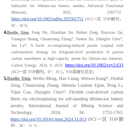
halloysite for lithium-ion battery anodes, Advanced Functional
Materials, 2025, 2501751.
https://doi.org/10.1002
/
adfm.202501751
(
SCI一区 TOP期刊，
IF：18.5
)
4.
Baolin Xing
, Feng Shi, Zhanzhan Jin, Huihui Zeng, Xiaoxiao Qu,
Guangxu Huang, Chuanxiang Zhang
*
, Yunkai Xu, Zhengfei Chen
*
,
Jun Lu
*
, A facile ice-templating-induced puzzle coupled with
carbonization strategy for kilogram-level production of porous
carbon nanosheets as high-capacity anode for lithium-ion batteries,
https://doi.org/10.100
2
/cey2.633
Carbon Energy, 2024, 6: e633.
(SCI一区 TOP期刊，IF：19.5，ESI高被引论文)
5.
Baolin Xing
, Weibo Meng, Hao Liang, Weiwei Kang*, Huihui
Zeng, Chuanxiang Zhang, Ishioma Laurene Egun, Peng Li,
Yijun Cao, Zhengfei Chen*, Flexible coal-derived carbon
fibers via electrospinning for self-standing lithium-ion battery
anodes, International Journal of Mining Science and
Technology, 2024, 34: 1753-1763.
https://doi.
o
rg/10.1016/j.ijmst.2024.11.013
(SCI一区 TOP期
刊，IF：11.7)