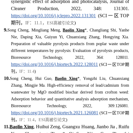
synergistic effect of adsorption and photocatalysis, Journal of
Cleaner Production, 2022, 348: 131301.
https://doi.org/10.1016/j.jclepro.2022.131301
(SCI一区TOP
期刊，
IF：11.1，
)
ESI高被引论文
9.
Song Cheng, Mingliang Meng,
Baolin Xing
*, Changliang Shi, Yanhe
Nie, Daping Xia, Guiyun Yi, Chuanxiang Zhang, Hongying Xia.
Preparation of valuable pyrolysis products from poplar waste under
different temperatures by pyrolysis: Evaluation of pyrolysis products,
Bioresource Technology, 2022, 364: 128011.
https://doi.org/10.1016/j.biortech.2022.128011
(SCI一区TOP期
刊，
IF：11.4
)
10.
Song Cheng, Hui Guo,
Baolin Xing
*, Yongzhi Liu, Chuanxiang
Zhang, Mingjie Ma. High-efficiency removal of lead/cadmium from
wastewater by MgO modified biochar derived from crofton weed:
Adsorption behavior and quantitative analysis adsorption mechanism,
Bioresource Technology, 2022, 309:126081.
https://doi.org/10.1016/j.biortech.2021.126081
(SCI一区TOP期
刊，
IF：11.4，ESI高被引论文
)
11.
Baolin Xing
, Huihui Zeng, Guangxu Huang, Jianbo Jia , Ruifu