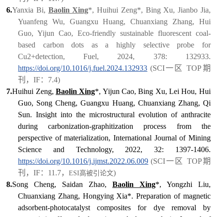
6.
Yanxia Bi,
Baolin Xing
*, Huihui Zeng*, Bing Xu, Jianbo Jia,
Yuanfeng Wu, Guangxu Huang, Chuanxiang Zhang, Hui
Guo, Yijun Cao, Eco-friendly sustainable fluorescent coal-
based carbon dots as a highly selective probe for
Cu
2+
detection, Fuel, 2024, 378: 132933.
https://doi.org/10.1016/j.fuel.2024.132933
(SCI一区 TOP期
刊，IF：7.4)
7.
Huihui Zeng,
Baolin Xing
*, Yijun Cao, Bing Xu, Lei Hou, Hui
Guo, Song Cheng, Guangxu Huang, Chuanxiang Zhang, Qi
Sun. Insight into the microstructural evolution of anthracite
during carbonization-graphitization process from the
perspective of materialization, International Journal of Mining
Science and Technology, 2022, 32: 1397-1406.
https://doi.org/10.1016/j.ijmst.2022.06.009
(SCI一区 TOP期
刊，IF：11.7，
)
ESI高被引论文
8.
Song Cheng, Saidan Zhao,
Baolin Xing
*, Yongzhi Liu,
Chuanxiang Zhang, Hongying Xia*. Preparation of magnetic
adsorbent-photocatalyst composites for dye removal by