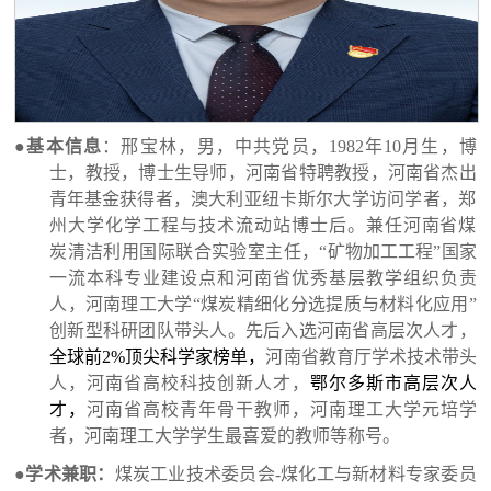
●
基本信息
：
邢宝林，
男，中共党员，1982年10月生，博
士，教授，博士生导师，河南省特聘教授，河南省杰出
青年基金获得者，
澳大利亚纽卡斯尔大学访问学者，郑
州大学化学工程与技术流动站博士后。兼任河南省煤
炭清洁利用国际联合实验室主任，
“矿物加工工程”国家
一流本科专业建设点和河南省优秀基层教学组织负责
人，河南理工大学“煤炭精细化分选提质与材料化应用”
创新型科研团队带头人。先后入选河南省高层次人才，
全球前2%顶尖科学家榜单，
河南省教育厅学术技术带头
人，河南省高校科技创新人才，
鄂尔多斯市高层次人
才，
河南省高校青年骨干教师，河南理工大学元培学
者，河南理工大学学生最喜爱的教师等称号。
●
学术兼职：
煤炭工业技术委员会-煤化工与新材料专家委员