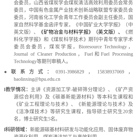
会委员，山西省煤炭学会煤炭清洁高效利用委员会常务
委员，中国有色金属产业技术创新战略联盟专家委员会
委员，河南省化工学会青年工作委员会副主任委员，国
家自然科学基金函评专家，《中国矿业大学学报》（中
英文版）、
《矿物冶金与材料学报》（英文版）、
《燃
料化学学报》和《煤炭科学技术》期刊中青年专家学术
委员会委员，煤炭学报，Bioresource Technology，
Journal of Cleaner Production，Fuel和Fuel Processing
Technology等期刊审稿人。
●
联系方式：
0391-3986829，15838937069，
baolinxing@hpu.edu.cn
l
教学情况：
主讲《资源加工学-破碎筛分理论》、《矿产资
源综合利用》及《碳基新能源材料》等本科生课程和
《矿业工程理论与技术》、《新能源理论与技术》及
《洁净煤技术》等研究生课程，指导硕士研究生20余
名，博士研究生5名。
l
科研领域：
新能源碳基材料研发与功能化应用、固体废弃物
资源化利用、煤炭清洁加工与高效利用。