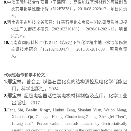
8.
中澳国际科技合作项目（子课题）：高性能煤基炭材料的可控制备
及其电化学性能评价（512P7878），2018/08-2020/12，
项目负责
人。
9.
河南省重点科技攻关项目：煤基石墨化炭负极材料的研发及其规模
化生产关键技术研究（202102210183），2020/01-2021/12，
项目
负责人。
10.
河南省国际科技合作项目：煤炭地下气化过程中地下水污染修复
关键技术研究（152102410047），2015/01-2017/09，项目负责
人。
代表性著作和学术论文：
1.
邢宝林
，曾会会. 煤基石墨化炭的结构调控及电化学储能应
用，科学出版社，2024.
2.
邢宝林
. 超级电容器活性炭电极材料制备及应用，化学工业
出版社，2017.
3.
Feng Shi,
Baolin Xing
*, Huihui Zeng, Shaohui Yuan, Weibo Meng,
Xiaoxiao Qu, Guangxu Huang, Chuanxiang Zhang, Zhengfei Chen*,
Lifang Jiao*, Porous carbon nanorods induced by electrostatically
assembling carbon quantum dots within the confined hollow space of