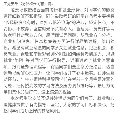
工党支部书记仪桂云同志主持。
范云场教授结合当前考研和就业形势，对同学们的疑惑
进行细致解答和指导，同时鼓励考研的同学在备考中要抱有
“长风破浪会有时，直挂云帆济沧海”的决心，坚定信心，不
妥协、不放弃，坚信时光不负有心人。曹建亮、黄光许等两
位老师针对就业方向、应聘面试等问题，从就业方向分析、
专业知识储备、信息搜集等方面进行详尽地讲解，给出建
议，希望有就业意愿的同学多关注就业信息，把握机会，积
极就业。崔敏和李世彩老师分别就如何缓解考研压力、规避
就业“陷阱”等对同学们进行指导，详细讲述了就业注意事
项、报到证办理流程等，寄语同学们要注意劳逸结合、适当
运动以缓解心理压力，让同学们拨开了心中迷雾。在师生互
动环节，与会老师特别提醒同学们在考前一个月需要注意的
问题，还传授高效的学习方法及压力调节技巧等，最后为同
学们集体加油打气，送上满满的祝福！
本次师生党支部互促共建活动为同学们考研、就业和心
理健康提供了有力指导，坚定了大家的学习目标和决心，扬
起同学们成功上岸的梦想风帆。