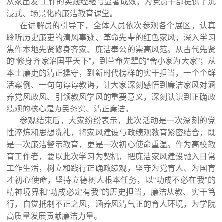
从家出发”工作的实践经验与显著成效，为党员干部提供了沉
浸式、场景化的廉洁教育课堂。
在讲解员的引导下，全体人员依次参观各个展区，认真
聆听历史廉吏的清风事迹、革命先辈的红色家风，深入学习
焦作本地先贤修身齐家、廉洁奉公的崇高风范。从古代先贤
的“修身齐家治国平天下”，到革命先辈的“舍小家为大家”；从
本土廉吏的清正操守，到新时代榜样的实干担当，一个个鲜
活案例、一句句谆谆教诲，让大家深刻感悟到廉洁家风对涵
养党风政风、引领教风学风的重要意义，深刻认识到正确政
绩观的核心是为民务实、清正廉洁。
参观结束后，大家纷纷表示，此次活动是一次深刻的党
性淬炼和思想洗礼，将家风建设与政绩观教育紧密结合，既
是一次廉洁警示教育，更是一次初心使命重温。作为高校教
育工作者，要以此次学习为契机，把廉洁家风建设融入日常
工作生活，树立和践行正确政绩观，坚守为党育人、为国育
才初心使命，坚持立德树人根本任务，以“功成不必在我”的
精神境界和“功成必定有我”的历史担当，廉洁从教、实干笃
行，自觉抵制不正之风，涵养风清气正的育人环境，为学院
高质量发展贡献廉洁力量。